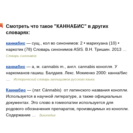
Смотреть что такое "КАННАБИС" в других
словарях:
каннабис
— сущ., кол во синонимов: 2 • марихуана (10) •
наркотик (78) Словарь синонимов ASIS. В.Н. Тришин. 2013 …
Словарь синонимов
каннабис
— а, м. cannabis m., англ. cannabis конопля. У
наркоманов гашиш. Балдаев. Лекс. Мокиенко 2000: канна/бис
…
Исторический словарь галлицизмов русского языка
Каннабис
— (лат. Cánnabis) от латинского названия конопли.
Используется в научной литературе, а также официальных
документах. Это слово в гомеопатии используется для
родового обозначения препаратов, производимых из конопли.
Содержание …
Википедия