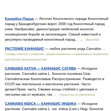
Каннабис-Парад
— Логотип Конопляного парада Конопляный
парад у Бранденбургских ворот. 2000 год Конопляный парад
(нем. Hanfparade) демонстрация любителей конопли,
посвящённая борьбе за легализацию. Самый известный и
регулярно проводимый конопляный парад… …
Википедия
РАСТЕНИЕ КАННАБИС
— любое растение рода Cannabis …
Словарь понятий и терминов, сформулированных в нормативных документах
российского законодательства
CANNABIS SATIVA — КАННАБИС САТИВА
— Исходное
растение. Cannabis sativa L. Конопля посевная.Сем.
Cannabinaceae Коноплевые.Распространение. Разводится в
СССР как текстильное и масличное растение. Часто
дичает.Прим. часть. Свежие концы стеблей с цветками и
листьями как от мужских, так …
Справочник по гомеопатии
CANNABIS INDICA — КАННАБИС ИНДИКА
— Исходное
растение. Cannabis sativa L. var. indica (Lam.) Hegi. Конопля