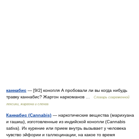
каннабис
— [9/2] конопля А пробовали ли вы когда нибудь
травку каннабис? Жаргон наркоманов …
Cловарь современной
лексики, жаргона и сленга
Каннабис (Cannabis)
— наркотические вещества (марихуана
и гашиш), изготовленные из индийской конопли (Cannabis
sativa). Их курение или прием внутрь вызывает у человека
чувство эйфории и галлюцинации, на какое то время